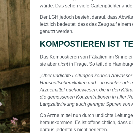
würde. Das sehen viele Gartenpächter anders
Der LGH jedoch besteht darauf, dass Abwäss
letztlich bedeutet, dass das Zeug auf eine
genutzt werden.
KOMPOSTIEREN IST T
Das Kompostieren von Fäkalien im Sinne ein
sie aber
nicht
in Frage. So teilt die Hambu
„Über undichte Leitungen können Abwasser u
Haushaltschemikalien und – in wachsendem 
Arzneimittel nachgewiesen, die in den Klä
die gemessenen Konzentrationen in aller Re
Langzeitwirkung auch geringer Spuren von Ar
Ob Arzneimittel nun durch undichte Leitunge
herauskommen. Es ist offensichtlich, dass 
daraus jedenfalls nicht herleiten.