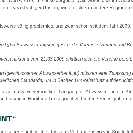
ist. Dort wird es immer so dargestellt, als würde dies im Wid
n. Das ist völliger Unsinn, wie ein Blick in andere Regionen 
elsweise völlig problemlos, und zwar schon seit dem Jahr 2009
mit §6a Entwässerungsortsgesetz die Voraussetzungen und B
nversammlung vom 21.03.2009 erklären sich die Vereine bereit
en (geschlossenen Abwasserbehälter) müssen eine Zulassung 
forderlichen Standards, um in Sachen Umweltschutz auf der richti
or, dass ein vernünftiger Umgang mit Abwasser auch im Klein
se Lösung in Hamburg konsequent verhindert? Sie ist politisch o
HNT“
bandsebene hört, ist die, dass das Vorhandensein von Spültoile