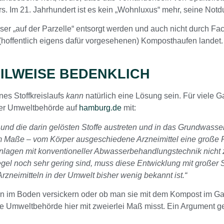
. Im 21. Jahrhundert ist es kein „Wohnluxus“ mehr, seine Notdu
er „auf der Parzelle“ entsorgt werden und auch nicht durch F
m (hoffentlich eigens dafür vorgesehenen) Komposthaufen landet
EILWEISE BEDENKLICH
es Stoffkreislaufs
kann
natürlich eine Lösung sein. Für viele
rger Umweltbehörde auf
hamburg.de
mit:
nd die darin gelösten Stoffe austreten und in das Grundwasser
Maße – vom Körper ausgeschiedene Arzneimittel eine große Rol
ranlagen mit konventioneller Abwasserbehandlungstechnik nich
gel noch sehr gering sind, muss diese Entwicklung mit großer S
zneimitteln in der Umwelt bisher wenig bekannt ist.“
n im Boden versickern oder ob man sie mit dem Kompost im Garte
die Umweltbehörde hier mit zweierlei Maß misst. Ein Argument g