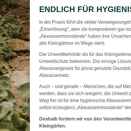
ENDLICH FÜR HYGIEN
In der Praxis führt die strikte Verweigerung
„Eimerlösung“, aber sie kompostieren gar ni
„Abwassermissstände“ haben ihre Ursachen 
alle Kleingärtner im Wege steht.
Die Umweltbehörde als für das Kleingarten
Umweltschutz bekennen. Die einzige Lösun
Abwassergesetz für privat genutzte Grundstü
Abwassernetz.
Auch – und gerade – Menschen, die auf Medi
werden, dass sie sich weigern, die Umwelt z
Weg frei ist für eine hygienische Abwassere
selbst erzeugten) „Abwassermissstände“ de
Deshalb fordern wir von den Verantwortli
Kleingärten
.