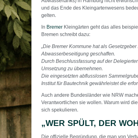
Abwassertanks) in Hamburg nicht erwünscht 
und das Ende des Kleingartenwesens bedeute
gelten.
In
Bremer
Kleingärten geht das alles beispi
Bremen schreibt dazu:
„Die Bremer Kommune hat als Gesetzgeber 
Abwasserbeseitigung geschaffen.
Durch Beschlussfassung auf der Delegierte
Umsetzung zu übernehmen.
Die eingesetzten abflusslosen Sammelgrub
Institut für Bautechnik gewährleistet die er
Auch andere Bundesländer wie NRW machen v
Verantwortlichen sie wollen. Warum wird die
sich spekulieren.
„WER SPÜLT, DER WO
Die offizielle Begründung, die man von Ver