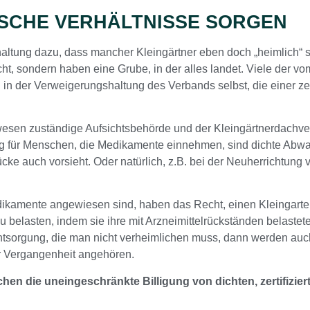
ISCHE VERHÄLTNISSE SORGEN
shaltung dazu, dass mancher Kleingärtner eben doch „heimlich“ se
cht, sondern haben eine Grube, in der alles landet. Viele der v
in der Verweigerungshaltung des Verbands selbst, die einer 
wesen zuständige Aufsichtsbehörde und der Kleingärtnerdach
g für Menschen, die Medikamente einnehmen, sind dichte Abwa
cke auch vorsieht. Oder natürlich, z.B. bei der Neuherrichtung 
kamente angewiesen sind, haben das Recht, einen Kleingarten z
u belasten, indem sie ihre mit Arzneimittelrückständen belaste
ntsorgung, die man nicht verheimlichen muss, dann werden auch
r Vergangenheit angehören.
chen die uneingeschränkte Billigung von dichten, zertifizi