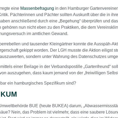
regte eine
Massenbefragung
in den Hamburger Gartenvereinen 
ritik. Pächterinnen und Pächter sollten Auskunft über die in ih
 Angaben anschließend durch eine „Begehung“ überprüfen und d
 gehören nun nicht eben zu den Praktiken, die dem Vereinsklim
schungsversuch im amtlichen Gewand.
berrebellen und tausender Kleingärtner konnte die Ausspäh-Aktio
schaft gekippt worden. Der LGH musste die Aktion eiligst sto
 auszuwerten, sondern unter Wahrung des Datenschutzes umge
mittels einer Beilage in der Verbandspostille „Gartenfreund“ s
davon auszugehen, dass kaum jemand von der „freiwilligen Selb
enbar ein hamburgisches Spezifikum sind?
IKUM
r Umweltbehörde BUE (heute BUKEA) darum, „Abwassermissstän
e? Nein, das Problem ist vielmehr, dass eine saubere Lösung (